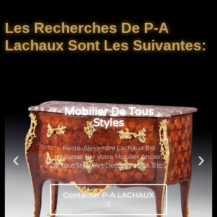
Les Recherches De P-A
Lachaux Sont Les Suivantes:
Mobilier De Tous
Styles
Pierre-Alexandre Lachaux Est
Intéressé Par Votre Mobilier Ancien
De Tout Style (art Déco, Vintage, Etc.).
Contacter P-A LACHAUX
!